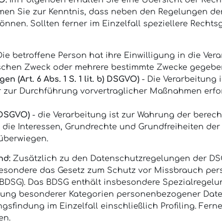
O:
Im Folgenden erhalten Sie eine Übersicht der Rec
men Sie zur Kenntnis, dass neben den Regelungen d
nnen. Sollten ferner im Einzelfall speziellere Rechts
Die betroffene Person hat ihre Einwilligung in die Ver
ischen Zweck oder mehrere bestimmte Zwecke gegebe
 (Art. 6 Abs. 1 S. 1 lit. b) DSGVO)
- Die Verarbeitung i
der zur Durchführung vorvertraglicher Maßnahmen erfor
) DSGVO)
- die Verarbeitung ist zur Wahrung der berech
s die Interessen, Grundrechte und Grundfreiheiten der
überwiegen.
nd:
Zusätzlich zu den Datenschutzregelungen der D
besondere das Gesetz zum Schutz vor Missbrauch pe
BDSG). Das BDSG enthält insbesondere Spezialregelu
tung besonderer Kategorien personenbezogener Daten
gsfindung im Einzelfall einschließlich Profiling. Fe
en.