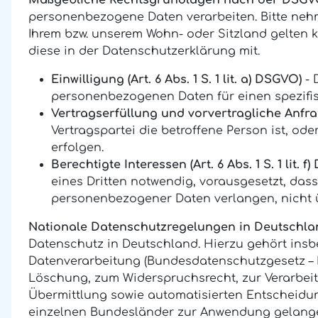
Maßgebliche Rechtsgrundlagen nach der DSGV
personenbezogene Daten verarbeiten. Bitte neh
Ihrem bzw. unserem Wohn- oder Sitzland gelten kö
diese in der Datenschutzerklärung mit.
Einwilligung (Art. 6 Abs. 1 S. 1 lit. a) DSGVO)
- 
personenbezogenen Daten für einen spezif
Vertragserfüllung und vorvertragliche Anfragen
Vertragspartei die betroffene Person ist, o
erfolgen.
Berechtigte Interessen (Art. 6 Abs. 1 S. 1 lit. f
eines Dritten notwendig, vorausgesetzt, das
personenbezogener Daten verlangen, nicht 
Nationale Datenschutzregelungen in Deutschla
Datenschutz in Deutschland. Hierzu gehört ins
Datenverarbeitung (Bundesdatenschutzgesetz – 
Löschung, zum Widerspruchsrecht, zur Verarbei
Übermittlung sowie automatisierten Entscheidun
einzelnen Bundesländer zur Anwendung gelang