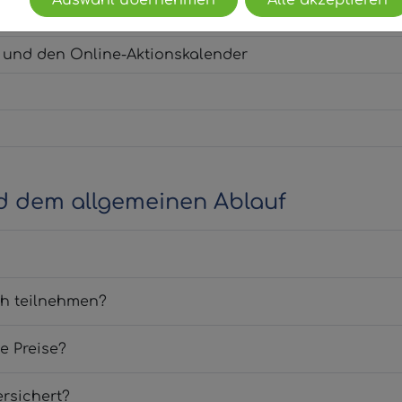
Auswahl übernehmen
Alle akzeptieren
) und den Online-Aktionskalender
d dem allgemeinen Ablauf
ich teilnehmen?
e Preise?
ersichert?