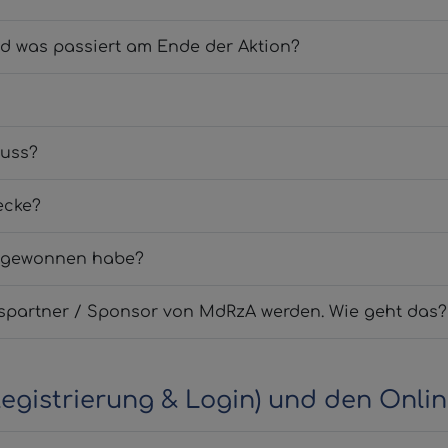
Was ist der Aktionskalender, wozu ist er gut und was passiert am Ende der Aktion?
muss?
ecke?
s gewonnen habe?
Auch mein Unternehmen möchte Kooperationspartner / Sponsor von MdRzA werden. Wie geht das?
egistrierung & Login) und den Onli