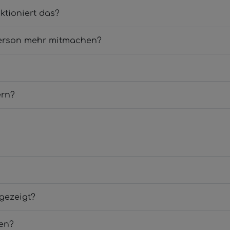
ktioniert das?
 Person mehr mitmachen?
ern?
ngezeigt?
men?